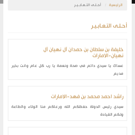
الرئيسية
أحـلـى التـعـابـيـر
أحـلـى التـعـابـيـر
خليفة بن سلطان بن حمدان آل نهيان آل
نهيان
-
الامارات
عساك يا سيدي دائم في صحة ونعمة يا رب كل عام وانت بخير
مديم
راشد احمد محمد بن فهد
-
الامارات
سيدي رئيس الدولة حفظكم الله ورعاكم منا الولاء والطاعة
ولكم القيادة