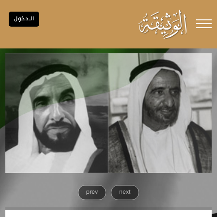
الـدخول
prev
next